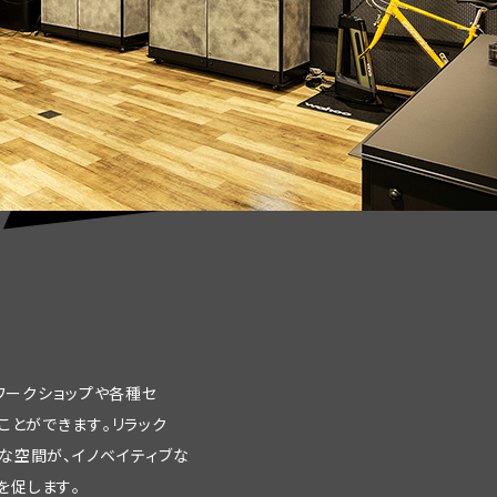
ワ
ー
ク
シ
ョ
ッ
プ
や
各
種
セ
こ
と
が
で
き
ま
す
。
リ
ラ
ッ
ク
な
空
間
が
、
イ
ノ
ベ
イ
テ
ィ
ブ
な
を
促
し
ま
す
。