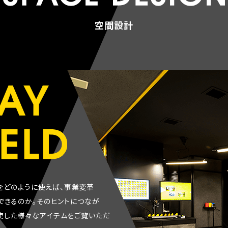
空間設計
を
ど
の
よ
う
に
使
え
ば
、
事
業
変
革
で
き
る
の
か
。
そ
の
ヒ
ン
ト
に
つ
な
が
使
し
た
様
々
な
ア
イ
テ
ム
を
ご
覧
い
た
だ