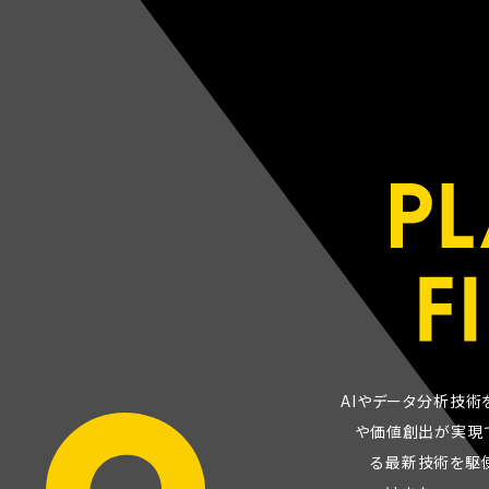
A
I
や
デ
ー
タ
分
析
技
術
や
価
値
創
出
が
実
現
る
最
新
技
術
を
駆