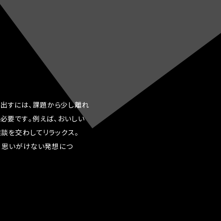
み
出
す
に
は
、
課
題
か
ら
少
し
離
れ
も
必
要
で
す
。
例
え
ば
、
お
い
し
い
雑
談
を
交
わ
し
て
リ
ラ
ッ
ク
ス
。
、
思
い
が
け
な
い
発
想
に
つ