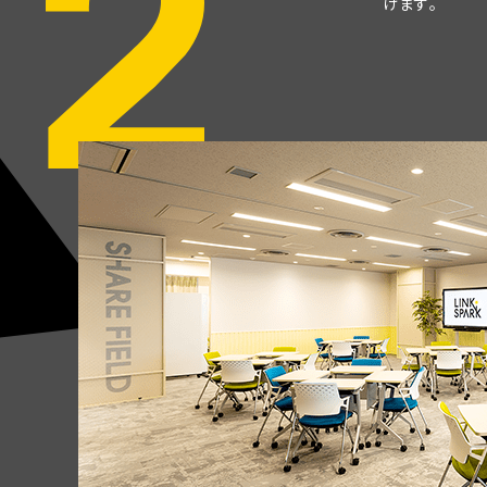
け
ま
す
。