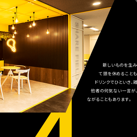
新
し
い
も
の
を
生
て
頭
を
休
め
る
こ
と
ド
リ
ン
ク
で
ひ
と
い
き
、
他
者
の
何
気
な
い
一
言
が
な
が
る
こ
と
も
あ
り
ま
す
。