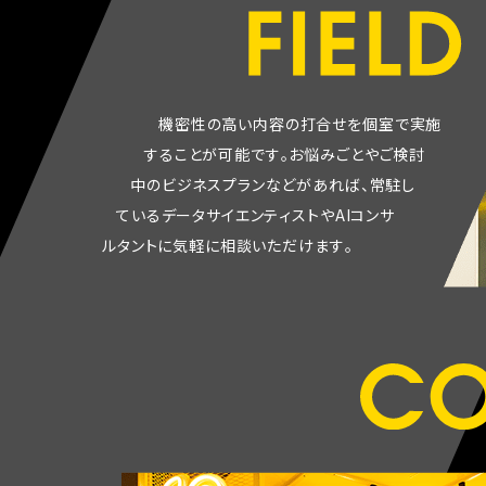
機
密
性
の
高
い
内
容
の
打
合
せ
を
個
室
で
実
施
す
る
こ
と
が
可
能
で
す
。
お
悩
み
ご
と
や
ご
検
討
中
の
ビ
ジ
ネ
ス
プ
ラ
ン
な
ど
が
あ
れ
ば
、
常
駐
し
て
い
る
デ
ー
タ
サ
イ
エ
ン
テ
ィ
ス
ト
や
A
I
コ
ン
サ
ル
タ
ン
ト
に
気
軽
に
相
談
い
た
だ
け
ま
す
。