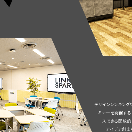
デ
ザ
イ
ン
シ
ン
キ
ン
グ
ミ
ナ
ー
を
開
催
す
る
ス
で
き
る
開
放
的
ア
イ
デ
ア
創
出